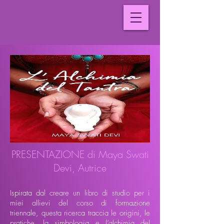
PRESENTAZIONE di Maya Swati
Devi, Autrice
Ispirata dal creare un libro di studio per i
miei allievi del corso di formazione
triennale, questa ricerca traccia le origini, le
pratiche, la simbologia e l’alchimia del