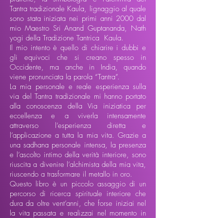
Tantra tradizionale Kaula, lignaggio al quale
sono stata iniziata nei primi anni 2000 dal
mio Maestro Sri Anand Guptananda, Nath
yogi della Tradizione Tantrica Kaula.
Il mio intento è quello di chiarire i dubbi e
gli equivoci che si creano spesso in
Occidente, ma anche in India, quando
viene pronunciata la parola “Tantra”.
La mia personale e reale esperienza sulla
via del Tantra tradizionale mi hanno portato
alla conoscenza della Via iniziatica per
eccellenza e a viverla intensamente
attraverso l’esperienza diretta e
l’applicazione a tutta la mia vita. Grazie a
una sadhana personale intensa, la presenza
e l’ascolto intimo della verità interiore, sono
riuscita a divenire l’alchimista della mia vita,
riuscendo a trasformare il metallo in oro.
Questo libro è un piccolo assaggio di un
percorso di ricerca spirituale interiore che
dura da oltre vent’anni, che forse iniziai nel
la vita passata e realizzai nel momento in