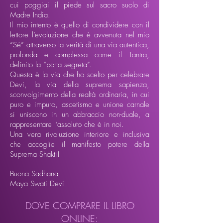
cui poggiai il piede sul sacro suolo di
Madre India.
Il mio intento è quello di condividere con il
lettore l’evoluzione che è avvenuta nel mio
“Sé” attraverso la verità di una via autentica,
profonda e complessa come il Tantra,
definito la “porta segreta”.
Questa è la via che ho scelto per celebrare
Devi, la via della suprema sapienza,
sconvolgimento della realtà ordinaria, in cui
puro e impuro, ascetismo e unione carnale
si uniscono in un abbraccio non-duale, a
rappresentare l’assoluto che è in noi.
Una vera rivoluzione interiore e inclusiva
che accoglie il manifesto potere della
Suprema Shakti!
Buona Sadhana
Maya Swati Devi
DOVE COMPRARE IL LIBRO
ONLINE: