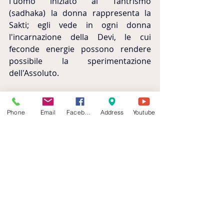
l'uomo iniziato al Tantrismo 
(sadhaka) la donna rappresenta la 
Sakti; egli vede in ogni donna 
l'incarnazione della Devi, le cui 
feconde energie possono rendere 
possibile la sperimentazione 
dell'Assoluto.
Maithuna
Il Maithuna ,rituale sacro di unione 
Phone
Email
Facebook
Address
Youtube
mistica, potrebbe essere la via più 
semplice per il risveglio di Kundalini, 
ma ben pochi sono adeguatamente 
preparati per questa strada; il sesso 
ordinario non è unione mistica. La 
coppia deve essere prima purificata 
,sia internamente che esternamente, 
e deve essere capace di avere la 
mente libera da emozioni e passioni. 