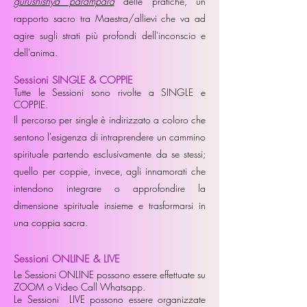
gurushishya parampara
delle pratiche, un
rapporto sacro tra Maestra/allievi che va ad
agire sugli strati più profondi dell'inconscio e
dell'anima.
Sessioni SINGLE & COPPIE
Tutte le Sessioni sono rivolte a SINGLE e
COPPIE.
Il percorso per single è indirizzato a coloro che
sentono l'esigenza di intraprendere un cammino
spirituale partendo esclusivamente da se stessi;
quello per coppie, invece, agli innamorati che
intendono integrare o approfondire la
dimensione spirituale insieme e trasformarsi in
una coppia sacra.
Sessioni ONLINE & LIVE
Le Sessioni ONLINE possono essere effettuate su
ZOOM o Video Call Whatsapp.
Le Sessioni LIVE possono essere organizzate