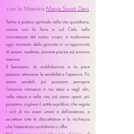
con la Maestra
Maya Swati Devi
Tantra è pratica spirituale nella vita quotidiana,
unione con la Terra e col Cielo nella
concretezza del nostro corpo: è trasformare
ogni momento della giornata in un'opportunità
di amare, meditare, provare piacee ed armonia
interiore.
Il benessere, la soddisfazione e la pace
passano attraverso la sensibilità e l'apertura. Più
siamo sensibili, più possiamo percepire
l'armonia intrinseca in noi stessi e negli altri,
nella natura e nella vita; più siamo aperti, più
possiamo cogliere il sottile equilibrio che regola
i cicli di noi esseri umani e dell'esistenza, e
accettare tutte le sfaccettature e la ricchezza
che l'esperienza quotidiana ci offre.
Nel momento in cui tale stato d'animo, di