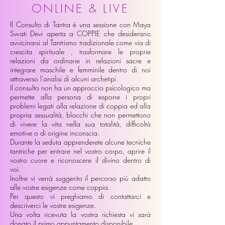
ONLINE & LIVE
Il Consulto di Tantra è una sessione con Maya
Swati Devi aperta a COPPIE che desiderano
avvicinarsi al Tantrismo tradizionale come via di
crescita spirituale ,
trasformare le proprie
relazioni da ordinarie in relazioni sacre e
integrare maschile e femminile dentro di noi
attraverso l’analisi di alcuni archetipi.
Il consulto non ha un approccio psicologico ma
permette alla persona di esporre i propri
problemi legati alla relazione di coppia ed alla
propria sessualità, blocchi che non permettono
di vivere la vita nella sua totalità, difficoltà
emotive o di origine inconscia.
Durante la seduta apprenderete alcune tecniche
tantriche per entrare nel vostro corpo, aprire il
vostro cuore e riconoscere il divino dentro di
voi.
Inoltre vi verrà suggerito il percorso più adatto
alle vostre esigenze come coppia.
Per questo vi preghiamo di contattarci e
descriverci le vostre esigenze.
Una volta ricevuta la vostra richiesta vi sarà
donato il primo appuntamento disponibile.