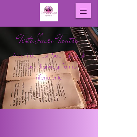
Testi Sacri Tantra
Alcuni dei Testi Sacri ai quali
i nostri lignaggi fanno
riferimento