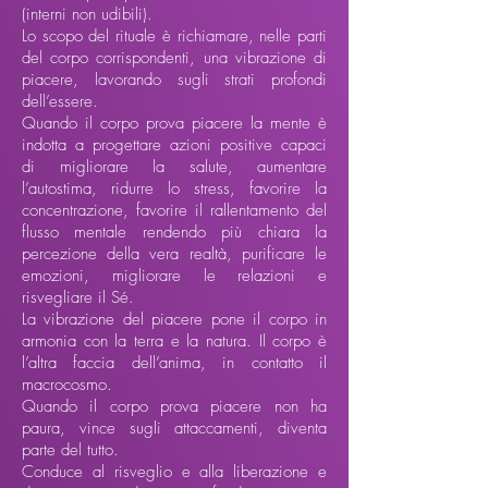
(interni non udibili).
Lo scopo del rituale è richiamare, nelle parti
del corpo corrispondenti, una vibrazione di
piacere, lavorando sugli strati profondi
dell’essere.
Quando il corpo prova piacere la mente è
indotta a progettare azioni positive capaci
di migliorare la salute, aumentare
l’autostima, ridurre lo stress, favorire la
concentrazione, favorire il rallentamento del
flusso mentale rendendo più chiara la
percezione della vera realtà, purificare le
emozioni, migliorare le relazioni e
risvegliare il Sé.
La vibrazione del piacere pone il corpo in
armonia con la terra e la natura. Il corpo è
l’altra faccia dell’anima, in contatto il
macrocosmo.
Quando il corpo prova piacere non ha
paura, vince sugli attaccamenti, diventa
parte del tutto.
Conduce al risveglio e alla liberazione e