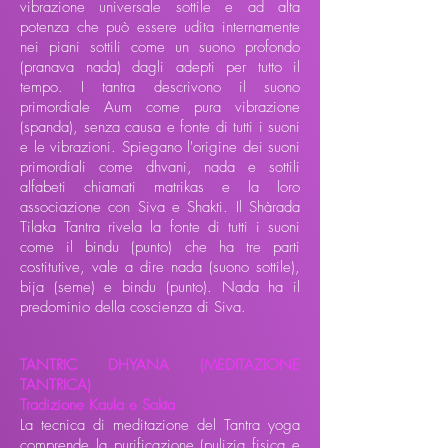
vibrazione universale sottile e ad alta
potenza che può essere udita internamente
nei piani sottili come un suono profondo
(pranava nada) dagli adepti per tutto il
tempo. I tantra descrivono il suono
primordiale Aum come pura vibrazione
(spanda), senza causa e fonte di tutti i suoni
e le vibrazioni. Spiegano l'origine dei suoni
primordiali come dhvani, nada e sottili
alfabeti chiamati matrikas e la loro
associazione con Siva e Shakti. Il Shàrada
Tilaka Tantra rivela la fonte di tutti i suoni
come il bindu (punto) che ha tre parti
costitutive, vale a dire nada (suono sottile),
bija (seme) e bindu (punto). Nada ha il
predominio della coscienza di Siva.
TANTRIC DHYANA (MEDITAZIONE
TANTRICA)
Tradizione Kaula e Sakta
​La tecnica di meditazione del Tantra yoga
comprende la purificazione (pulizia fisica e