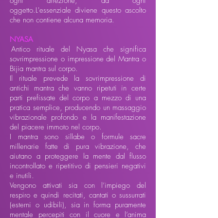
ogni direzione, da ogni
oggetto.L'essenziale diviene questo ascolto
che non contiene alcuna memoria.
NYASA
I
Antico rituale del Nyasa che significa
sovrimpressione o impressione del Mantra o
Bijia mantra sul corpo.
Il rituale prevede la sovrimpressione di
antichi mantra che vanno ripetuti in certe
parti prefissate del corpo a mezzo di una
pratica semplice, producendo un massaggio
vibrazionale profondo e la manifestazione
del piacere immoto nel corpo.
I mantra sono sillabe o formule sacre
millenarie fatte di pura vibrazione, che
aiutano a proteggere la mente dal flusso
incontrollato e ripetitivo di pensieri negativi
e inutili.
Vengono attivati sia con l’impiego del
respiro e quindi recitati, cantati o sussurrati
(esterni o udibili), sia in forma puramente
mentale percepiti con il cuore e l’anima