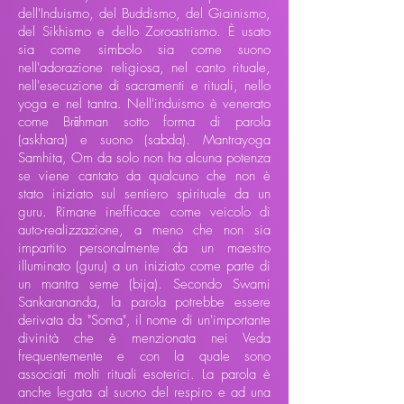
dell'Induismo, del Buddismo, del Giainismo,
del Sikhismo e dello Zoroastrismo. È usato
sia come simbolo sia come suono
nell'adorazione religiosa, nel canto rituale,
nell'esecuzione di sacramenti e rituali, nello
yoga e nel tantra. Nell'induismo è venerato
come Brāhman sotto forma di parola
(askhara) e suono (sabda). Mantrayoga
Samhita, Om da solo non ha alcuna potenza
se viene cantato da qualcuno che non è
stato iniziato sul sentiero spirituale da un
guru. Rimane inefficace come veicolo di
auto-realizzazione, a meno che non sia
impartito personalmente da un maestro
illuminato (guru) a un iniziato come parte di
un mantra seme (bija). Secondo Swami
Sankarananda, la parola potrebbe essere
derivata da "Soma", il nome di un'importante
divinità che è menzionata nei Veda
frequentemente e con la quale sono
associati molti rituali esoterici. La parola è
anche legata al suono del respiro e ad una