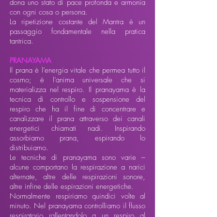
dona uno stato di pace profonda e armonia
con ogni cosa o persona.
La ripetizione costante del Mantra è un
passaggio fondamentale nella pratica
tantrica.
PRANAYAMA
Il prana è l’energia vitale che permea tutto il
cosmo; è l’anima universale che si
materializza nel respiro. Il pranayama è la
tecnica di controllo e sospensione del
respiro che ha il fine di concentrare e
canalizzare il prana attraverso dei canali
energetici chiamati nadi. Inspirando
assorbiamo prana, espirando lo
distribuiamo.
Le tecniche di pranayama sono varie –
alcune comportano la respirazione a narici
alternate, altre delle respirazioni sonore,
altre infine delle espirazioni energetiche.
Normalmente respiriamo quindici volte al
minuto. Nel pranayama controlliamo il flusso
respiratorio rallentandolo a un respiro al