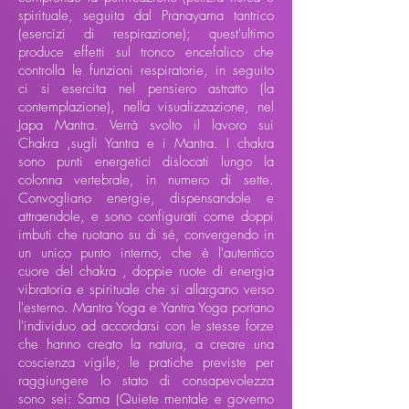
spirituale, seguita dal Pranayama tantrico
(esercizi di respirazione); quest'ultimo
produce effetti sul tronco encefalico che
controlla le funzioni respiratorie, in seguito
ci si esercita nel pensiero astratto (la
contemplazione), nella visualizzazione, nel
Japa Mantra. Verrà svolto il lavoro sui
Chakra ,sugli Yantra e i Mantra. I chakra
sono punti energetici dislocati lungo la
colonna vertebrale, in numero di sette.
Convogliano energie, dispensandole e
attraendole, e sono configurati come doppi
imbuti che ruotano su di sé, convergendo in
un unico punto interno, che è l'autentico
cuore del chakra , doppie ruote di energia
vibratoria e spirituale che si allargano verso
l'esterno. Mantra Yoga e Yantra Yoga portano
l'individuo ad accordarsi con le stesse forze
che hanno creato la natura, a creare una
coscienza vigile; le pratiche previste per
raggiungere lo stato di consapevolezza
sono sei: Sama (Quiete mentale e governo