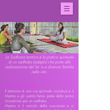
Sadhana Tantrica
La Sadhana tantrica è la pratica spirituale
di un sadhaka (adepto) che porta alla
realizzazione del Se' e a divenire Tantrika
nella vita.
MANTRA e YANTRA
Il tantrismo è una via spirituale iniziatica e il
Mantra e gli yantra fanno parte della prima
iniziazione per un sadhaka.
Mantra è il veicolo della coscienza e si