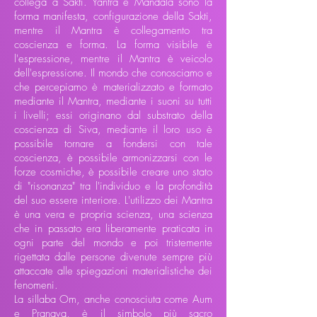
collega a Sakti. Yantra e Mandala sono la
forma manifesta, configurazione della Sakti,
mentre il Mantra è collegamento tra
coscienza e forma. La forma visibile è
l'espressione, mentre il Mantra è veicolo
dell'espressione. Il mondo che conosciamo e
che percepiamo è materializzato e formato
mediante il Mantra, mediante i suoni su tutti
i livelli; essi originano dal substrato della
coscienza di Siva, mediante il loro uso è
possibile tornare a fondersi con tale
coscienza, è possibile armonizzarsi con le
forze cosmiche, è possibile creare uno stato
di "risonanza" tra l'individuo e la profondità
del suo essere interiore. L'utilizzo dei Mantra
è una vera e propria scienza, una scienza
che in passato era liberamente praticata in
ogni parte del mondo e poi tristemente
rigettata dalle persone divenute sempre più
attaccate alle spiegazioni materialistiche dei
fenomeni.
La sillaba Om, anche conosciuta come Aum
e Pranava, è il simbolo più sacro