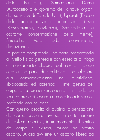
delle Passioni), Samadhana Dama
(Autocontrollo e governo dei cinque organi
dei sensi: vedi Tabelle Utili), Uparati (Blocco
delle facoltà attive e percettive), Titiksa
(Perseveranza, pazienza), Shamadana (La
costante concentrazione della mente),
Shraddha (Vera fede, convinzione,
devozione).
La pratica comprende una parte preparatoria
a livello fisico generale con esercizi di Yoga
e rilassamento classici del nostro metodo
oltre a una parte di meditazioni per allenare
alla consapevolezza nel quotidiano,
sbloccando ed aprendo l' intelligenza del
corpo e la piena sensorialità, in modo da
recuperare e ritrovare un contatto autentico e
profondo con se stessi.
Con questo ascolto di qualità la sensazione
del corpo passa attraverso un certo numero
di trasformazioni e, in un momento, il sentito
del corpo si svuota, muore nel vostro
ascolto. Allora avviene un ascolto libero da